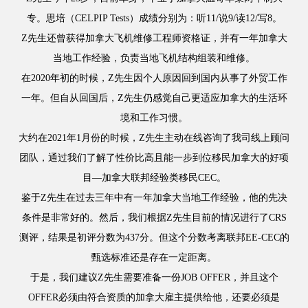
专。思培（CELPIP Tests）成绩分别为：听11/说9/读12/写8。
Z先生还曾获得加拿大飞机维修工程师资格证，并有一年加拿大
当地工作经验，负责当地飞机结构组装和维修。
在
2020年
初
的时候，Z先生因个人原因回到国内从事了外贸工作
一年。
但
自从回国后，Z先生
仍
感觉自己更适应加拿大的生活环
境和工作习惯。
大约在2021年1月份的时候，Z先生主动在线咨询了我司线上顾问
团队，通过我们了解了性价比高且能一步到位移民加拿大的好项
目—加拿大联邦经验类移民CEC。
鉴于Z先生在过去三年中有一年加拿大当地工作经验，他的先决
条件是非常好的。
然后，我们根据Z先生目前的情况进行了CRS
测评，结果是初评分数为437分。
但这个分数考离联邦EE-C
EC的
甄选标准还是存在一定距离。
于是，我们建议Z先生需要准备一份JOB OFFER，并且这个
OFFER必须由符合资质的加拿大雇主提供给他，还要必须是