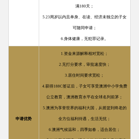
满180天；
5.23周岁以内且单身、在读、经济未独立的子女
可随同申请；
6.身体健康，无犯罪记录。
1.资金来源解释相对宽松；
2.无打分要求，审批速度快；
3.居住时间要求宽松；
4.获得188C签证后，子女可享受澳洲中小学免费
公立教育，澳洲教育水平在全球名列前茅；
5.澳洲为享誉世界的福利大国，从摇篮到终老的
申请优势
全方位福利待遇，生活无忧；
6.澳洲气候温和，四季如春，适合居住；