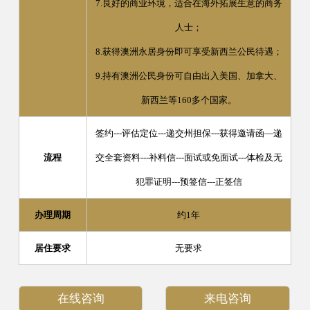
7.良好的商业环境，适合在海外拓展生意的商务
人士；
8.获得澳洲永居身份即可享受新西兰公民待遇；
9.持有澳洲公民身份可自由出入美国、加拿大、
新西兰等160多个国家。
签约---评估定位---递交州担保---获得邀请函—递
流程
交全套资料---补料信---面试或免面试---体检及无
犯罪证明---预签信---正签信
办理周期
约1年
居住要求
无要求
在线咨询
来电咨询