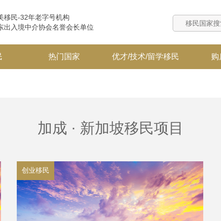
美移民-32年老字号机构
东出入境中介协会名誉会长单位
民
热门国家
优才/技术/留学移民
购
加成 · 新加坡移民项目
创业移民