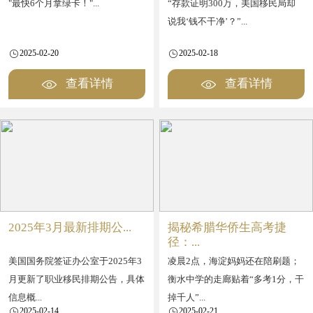
"最快6个月拿绿卡！"...
“存款证明300万，美国移民局却
说我‘钱不干净’？”...
2025-02-20
2025-02-18




查看详情
查看详情
2025年3月最新排期公...
揭秘希腊华侨生高考捷
径：...
美国国务院签证办公室于2025年3
凌晨2点，海淀妈妈还在陪刷题；
月更新了职业移民排期公告，具体
衡水中学的走廊贴着“多考1分，干
信息概...
掉千人”...
2025-02-14
2025-02-21

