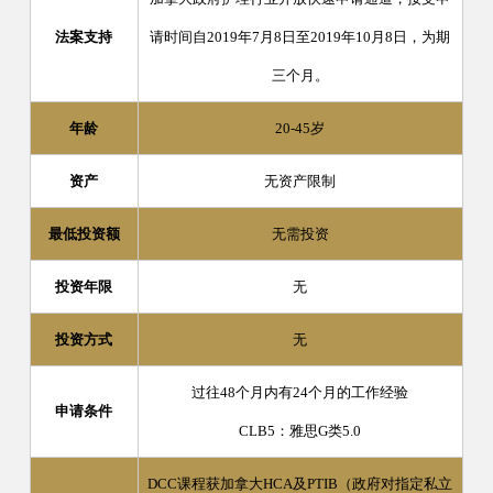
法案支持
请时间自2019年7月8日至2019年10月8日，为期
三个月。
年龄
20-45岁
资产
无资产限制
最低投资额
无需投资
投资年限
无
投资方式
无
过往48个月内有24个月的工作经验
申请条件
CLB5：雅思G类5.0
DCC
课程获加拿大
HCA
及
PTIB
（政府对指定私立