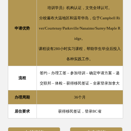
培训学员）机构认证，文凭全球认可。
分校遍布大温地区和温哥华岛，位于
Campbell Ri
申请优势
ver/Courtenay/Parksville/Nanaimo/Surrey/Maple R
idge
。
课程设有
280
小时实习课程，帮助学生毕业后投入
各种实践工作。
签约
–
办理工签
–
参加培训
–
确定申请方案
–
递
流程
交联邦
–
体检
–
获得移民签证
–
全家登录加拿大
办理周期
36个月
居住要求
获得移民签证，登录BC省