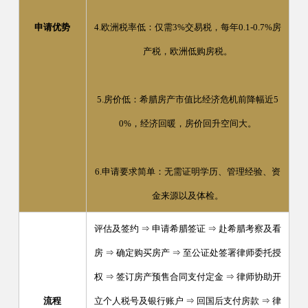
申请优势
4.欧洲税率低：仅需3%交易税，每年0.1-0.7%房
产税，欧洲低购房税。
5.房价低：希腊房产市值比经济危机前降幅近5
0%，经济回暖，房价回升空间大。
6.申请要求简单：无需证明学历、管理经验、资
金来源以及体检。
评估及签约 ⇒ 申请希腊签证 ⇒ 赴希腊考察及看
房 ⇒ 确定购买房产 ⇒ 至公证处签署律师委托授
权 ⇒ 签订房产预售合同支付定金 ⇒ 律师协助开
流程
立个人税号及银行账户 ⇒ 回国后支付房款 ⇒ 律