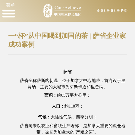
菜单
400-800-8090
一“杯”从中国喝到加国的茶 | 萨省企业家
成功案例
萨省
萨省全称萨斯喀切温，位于加拿大中心地带，首府设于里
贾纳，主要的大城市为
萨斯卡通
和
里贾纳
。
面积：
约65万平方公里；
人口：
约110万；
气候：
大陆性气候，四季分明；
萨省向来以农业和畜牧生产著称，是加拿大重要的粮仓地
带，被誉为加拿大的‘产粮之篮’。