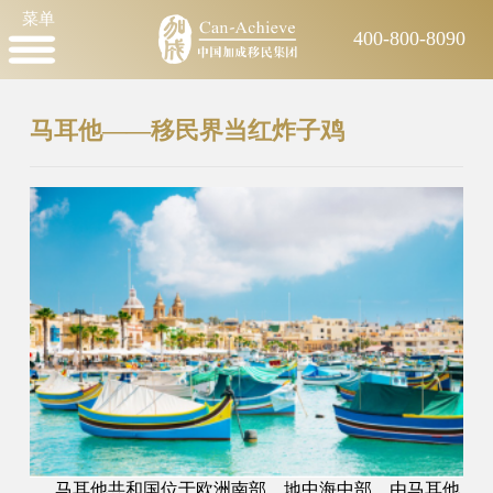
菜单
400-800-8090
马耳他——移民界当红炸子鸡
马耳他共和国位于欧洲南部，地中海中部，由马耳他