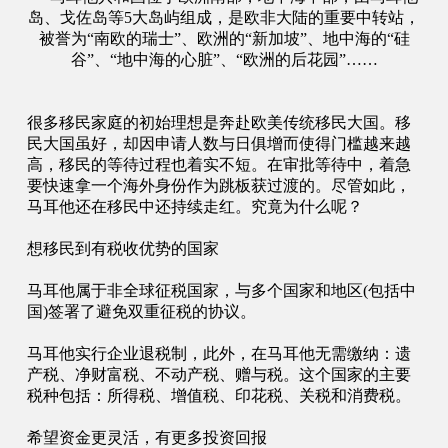
岛、戈佐岛等
5大岛屿组成，是欧非大陆的重要中转站，
被誉为“南欧的瑞士”、欧洲的“新加坡”、地中海的“硅
谷”、“地中海的心脏”、“欧洲的后花园”……
很多移民家庭的初始理想是奔赴欧美传统移民大国。移
民大国虽好，却因申请人数与日俱增而使得门槛越来越
高，移民的等待过程也着实不短。在审批等待中，着急
要快速拿一个海外身份作为跳板获过渡的。尽管如此，
马耳他还在移民中还持续走红。究竟为什么呢？
想移民到有税收优势的国家
马耳他属于非全球征税国家，与多个国家和地区
(包括中
国)签署了避免双重征税的协议。
马耳他实行企业退税制，此外，在马耳他无需缴纳：遗
产税、净财富税、不动产税、赠与税。这个国家的主要
税种包括：所得税、增值税、印花税、关税和消费税。
希望资金更灵活，有更多投资回报